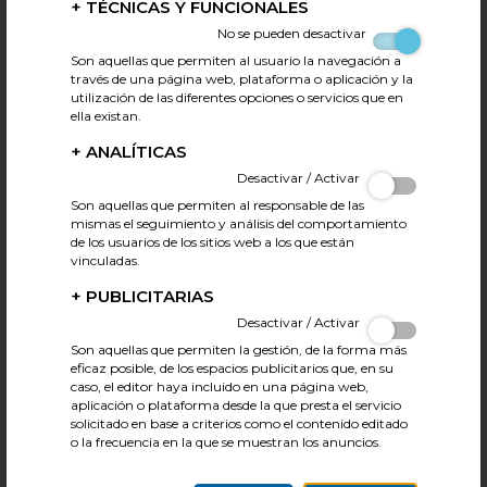
+
TÉCNICAS Y FUNCIONALES
No se pueden desactivar
Son aquellas que permiten al usuario la navegación a
través de una página web, plataforma o aplicación y la
utilización de las diferentes opciones o servicios que en
ella existan.
Webinar FECIC- GFI: Informe sobre el ecosistema
de proteína alternativa
+
ANALÍTICAS
19.02.2026
Tweet
Desactivar / Activar
El pasado 19 de febrero, FECIC junto a Good Food Institute
Son aquellas que permiten al responsable de las
Europe organizó el webinar sobre proteína alternativa:
mismas el seguimiento y análisis del comportamiento
Informe sobre el impacto económico de las proteínas
de los usuarios de los sitios web a los que están
vinculadas.
alternativas.
+
PUBLICITARIAS
Durante la sesión se analizó el potencial económico de las
Desactivar / Activar
proteínas alternativas en España, se describió el ecosistema
Son aquellas que permiten la gestión, de la forma más
español de investigación y empresarial en proteínas
eficaz posible, de los espacios publicitarios que, en su
vegetales, fermentación y carne cultivada, comparándolo
caso, el editor haya incluido en una página web,
con el contexto europeo.
aplicación o plataforma desde la que presta el servicio
solicitado en base a criterios como el contenido editado
También se señaló que el mercado vegetal alcanzó 491
o la frecuencia en la que se muestran los anuncios.
millones de euros en ventas minoristas en 2024, con un
crecimiento del 9,8 %, y creciente presencia en los hogares