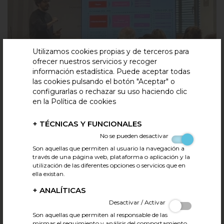
Utilizamos cookies propias y de terceros para
ofrecer nuestros servicios y recoger
información estadística. Puede aceptar todas
las cookies pulsando el botón "Aceptar" o
configurarlas o rechazar su uso haciendo clic
en la Política de cookies
JORNADA TÉCNICA PEPPMAC
+
TÉCNICAS Y FUNCIONALES
20.11.2025
Tweet
No se pueden desactivar
Reducir las pérdidas y el desperdicio alimentario es una
Son aquellas que permiten al usuario la navegación a
través de una página web, plataforma o aplicación y la
prioridad global, en los últimos años, este reto se ha situado
utilización de las diferentes opciones o servicios que en
en el centro de la agenda internacional por su impacto en la
ella existan.
salud, la seguridad alimentaria y los costes económicos,
sociales y ambientales. Tanto es así que la Agenda 2030 de
+
ANALÍTICAS
las United Nations incorpora este objetivo como un
Desactivar / Activar
compromiso clave.
Son aquellas que permiten al responsable de las
mismas el seguimiento y análisis del comportamiento