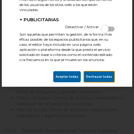
La Ley 3/2020 impulsa la elaboración del PEPPMAC (Plan
de los usuarios de los sitios web a los que están
Estratégico para la Prevención de Pérdidas y Desperdicio
vinculadas.
Alimentario), un paso esencial para avanzar hacia un sistema
+
PUBLICITARIAS
alimentario más sostenible y eficiente.
Desactivar / Activar
Son aquellas que permiten la gestión, de la forma más
¿Cómo se está llevando a cabo?
eficaz posible, de los espacios publicitarios que, en su
caso, el editor haya incluido en una página web,
aplicación o plataforma desde la que presta el servicio
solicitado en base a criterios como el contenido editado
El PEPPMAC se desarrollará en cuatro fases:
o la frecuencia en la que se muestran los anuncios.
Diagnóstico: Análisis inicial del sistema alimentario y
Aceptar todas
Rechazar todas
recogida de información con los agentes del sector.
Marco Estratégico: Definición de palancas de cambio,
líneas de actuación y grandes proyectos.
Marco Operativo: Diseño de la estructura operativa y
validación de actuaciones concretas.
Plan de Acción: Cierre de acciones, responsables,
calendarios y agentes implicados.
FECIC - Federación Empresarial de Carnes e Industrias