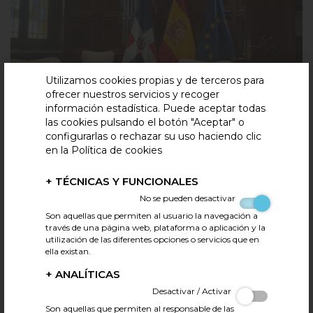
Utilizamos cookies propias y de terceros para
ofrecer nuestros servicios y recoger
información estadística. Puede aceptar todas
las cookies pulsando el botón "Aceptar" o
configurarlas o rechazar su uso haciendo clic
en la Política de cookies
Fortaleciendo la cooperación para facilitar el
+
TÉCNICAS Y FUNCIONALES
comercio internacional.
No se pueden desactivar
17.06.2026
Tweet
Son aquellas que permiten al usuario la navegación a
Desde FECIC hemos participado esta mañana en una
través de una página web, plataforma o aplicación y la
reunión de trabajo con la Dirección General de
utilización de las diferentes opciones o servicios que en
Medicamentos, Alimentos y Productos Sanitarios
ella existan.
(DIGEMAPS) de la República Dominicana, en el marco de la
visita técnica que la institución está realizando a España con
+
ANALÍTICAS
el apoyo de la Embajada de España en República
Desactivar / Activar
Dominicana.
Son aquellas que permiten al responsable de las