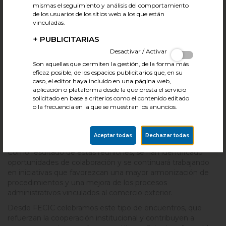
El encuentro ha permitido compartir experiencias sobre los
mismas el seguimiento y análisis del comportamiento
sistemas de certificación y control alimentario, así como
de los usuarios de los sitios web a los que están
analizar posibles vías para agilizar los procesos de
vinculadas.
homologación y autorización de empresas exportadoras,
+
PUBLICITARIAS
una cuestión clave para seguir impulsando las relaciones
comerciales entre ambos países.
Desactivar / Activar
Son aquellas que permiten la gestión, de la forma más
La delegación dominicana ha mostrado un especial interés
eficaz posible, de los espacios publicitarios que, en su
en conocer el modelo europeo de certificación y las
caso, el editor haya incluido en una página web,
herramientas que contribuyen a garantizar la seguridad
aplicación o plataforma desde la que presta el servicio
alimentaria, la transparencia y la eficiencia de los
solicitado en base a criterios como el contenido editado
procedimientos. Asimismo, se han abordado los proyectos
o la frecuencia en la que se muestran los anuncios.
de modernización regulatoria que DIGEMAPS está
impulsando para adaptarse a los nuevos retos del comercio
Aceptar todas
Rechazar todas
internacional.
Como resultado de estas reuniones, se han identificado
oportunidades de colaboración y se continuará trabajando
en iniciativas que favorezcan una mayor armonización de
procedimientos y una mejora de los procesos
administrativos vinculados al comercio exterior.
Desde FECIC celebramos este tipo de encuentros, que
refuerzan la cooperación institucional y contribuyen a