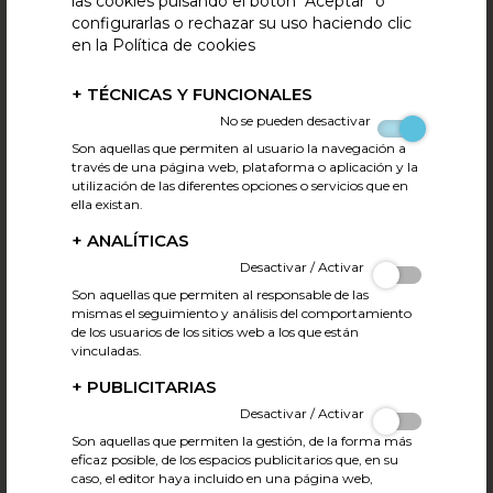
las cookies pulsando el botón "Aceptar" o
configurarlas o rechazar su uso haciendo clic
en la Política de cookies
+
TÉCNICAS Y FUNCIONALES
No se pueden desactivar
Son aquellas que permiten al usuario la navegación a
través de una página web, plataforma o aplicación y la
utilización de las diferentes opciones o servicios que en
ella existan.
+
ANALÍTICAS
Desactivar / Activar
El Foro Ganadero Cárnico se reunió ayer en el
Congreso de los Diputados
Son aquellas que permiten al responsable de las
mismas el seguimiento y análisis del comportamiento
25.11.2025
Tweet
de los usuarios de los sitios web a los que están
El Foro Ganadero Cárnico se reunió ayer en el Congreso de
vinculadas.
los Diputados
+
PUBLICITARIAS
El objetivo: analizar el papel de la producción ganadera y las
Desactivar / Activar
carnes en la vertebración territorial, social, económica, en la
Son aquellas que permiten la gestión, de la forma más
alimentación y la cultura, y clasificar a la cadena como un
eficaz posible, de los espacios publicitarios que, en su
sector estratégico para el futuro nacional.
caso, el editor haya incluido en una página web,