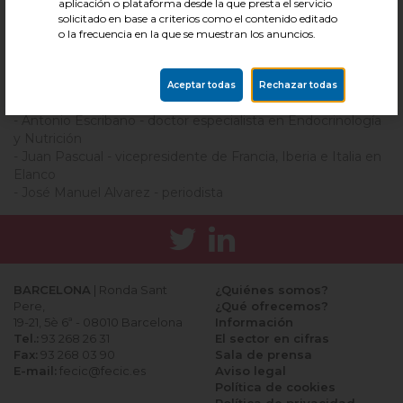
aplicación o plataforma desde la que presta el servicio
solicitado en base a criterios como el contenido editado
Un encuentro de diálogo inaugurado por el presidente del
o la frecuencia en la que se muestran los anuncios.
Foro, Manuel García, y que ha contado con ponencias de
reconocidos especialistas como:
Aceptar todas
Rechazar todas
- Gregorio Rodríguez - director del FGC
- Antonio Escribano - doctor especialista en Endocrinología
y Nutrición
- Juan Pascual - vicepresidente de Francia, Iberia e Italia en
Elanco
- José Manuel Alvarez - periodista
BARCELONA
| Ronda Sant
¿Quiénes somos?
Pere,
¿Qué ofrecemos?
19-21, 5è 6ª - 08010 Barcelona
Información
Tel.:
93 268 26 31
El sector en cifras
Fax:
93 268 03 90
Sala de prensa
E-mail:
fecic@fecic.es
Aviso legal
Política de cookies
Política de privacidad