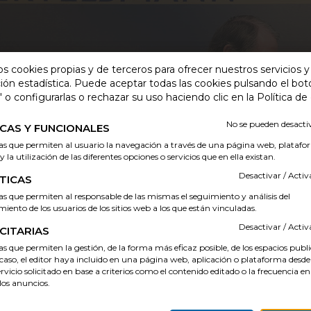
os cookies propias y de terceros para ofrecer nuestros servicios 
ión estadística. Puede aceptar todas las cookies pulsando el bot
 o configurarlas o rechazar su uso haciendo clic en la Política de
No se pueden desact
CAS Y FUNCIONALES
as que permiten al usuario la navegación a través de una página web, platafo
y la utilización de las diferentes opciones o servicios que en ella existan.
Desactivar / Act
TICAS
as que permiten al responsable de las mismas el seguimiento y análisis del
ento de los usuarios de los sitios web a los que están vinculadas.
Desactivar / Act
CITARIAS
s que permiten la gestión, de la forma más eficaz posible, de los espacios publi
 caso, el editor haya incluido en una página web, aplicación o plataforma desde
ervicio solicitado en base a criterios como el contenido editado o la frecuencia en
gana el premio Alianza para la FP Dual otorgado por l
os anuncios.
mía
018
Tweet