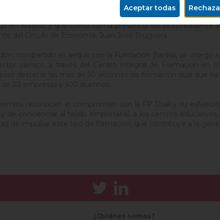
etario general de FECIC, Josep Collado, recogió el miércoles por
Aceptar todas
Rechaza
ía de Otras organizaciones, en el acto de entrega de los ga
do en Madrid, y que contó con la presencia del vicepresidente de
nte del Círculo de Economía, Juan José Bruguera.
rdón, compartido ex aequo con la Fundación Bankia, se otorgó 
ector cárnico, a través del Centro Integral de Formación en In
quiso destacar las más de 50 acciones de formación dual que ha i
 de 30 empresas y 500 alumnos.
remios reconocen el compromiso con la FP Dual y su esfuerzo pa
y de concienciar al tejido empresarial, a los centros educativos,
ad de impulsar este tipo de formación, que contribuye a la gen
¿Quiénes somos?