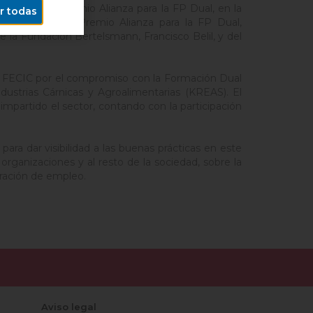
 la noche el premio Alianza para la FP Dual, en la
r todas
nadores del II Premio Alianza para la FP Dual,
 la Fundación Bertelsmann, Francisco Belil, y del
a FECIC por el compromiso con la Formación Dual
dustrias Cárnicas y Agroalimentarias (KREAS). El
mpartido el sector, contando con la participación
ra dar visibilidad a las buenas prácticas en este
 organizaciones y al resto de la sociedad, sobre la
eración de empleo.
Aviso legal