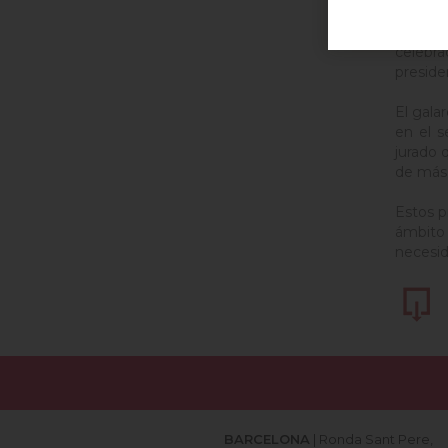
El secr
categor
celebra
preside
El gala
en el s
jurado 
de más
Estos p
ámbito 
necesid
BARCELONA
| Ronda Sant Pere,