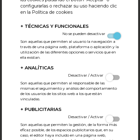
configurarlas o rechazar su uso haciendo clic
en la Política de cookies
+
TÉCNICAS Y FUNCIONALES
No se pueden desactivar
Son aquellas que permiten al usuario la navegación a
través de una página web, plataforma o aplicación y la
utilización de las diferentes opciones o servicios que en
ella existan.
FECIC y ANICE celebran la jornada DAFO del
+
ANALÍTICAS
acuerdo MERCOSUR
Desactivar / Activar
28.05.2026
Tweet
Son aquellas que permiten al responsable de las
El Talent Garden Madrid ha acogido la jornada organizada
mismas el seguimiento y análisis del comportamiento
por FECIC y ANICE centrada en el análisis del DAFO del
de los usuarios de los sitios web a los que están
acuerdo MERCOSUR, uno de los acuerdos comerciales más
vinculadas.
relevantes del panorama internacional.
+
PUBLICITARIAS
Desactivar / Activar
Durante el encuentro, expertos del sector analizaron las
debilidades, amenazas, fortalezas y oportunidades que este
Son aquellas que permiten la gestión, de la forma más
eficaz posible, de los espacios publicitarios que, en su
acuerdo puede representar para la industria cárnica
caso, el editor haya incluido en una página web,
española, en un contexto marcado por la globalización y los