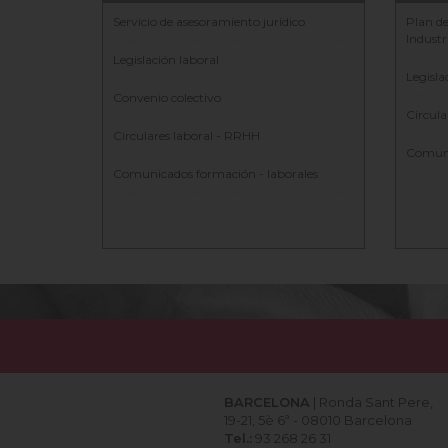
Servicio de asesoramiento jurídico
Plan de
Industr
Legislación laboral
Legisla
Convenio colectivo
Circula
Circulares laboral - RRHH
Comuni
Comunicados formación - laborales
BARCELONA
| Ronda Sant Pere,
19-21, 5è 6ª - 08010 Barcelona
Tel.:
93 268 26 31