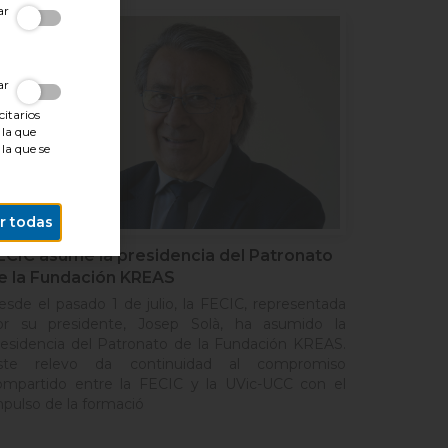
ivar
ivar
citarios
 la que
 la que se
r todas
ECIC asume la presidencia del Patronato
e la Fundación KREAS
esde el pasado 1 de julio, la FECIC, representada
or su presidente, Josep Solà, ha asumido la
residencia del Patronato de la Fundación KREAS.
ste relevo da continuidad al compromiso
ompartido entre la FECIC y la UVic-UCC con el
mpulso de la formació