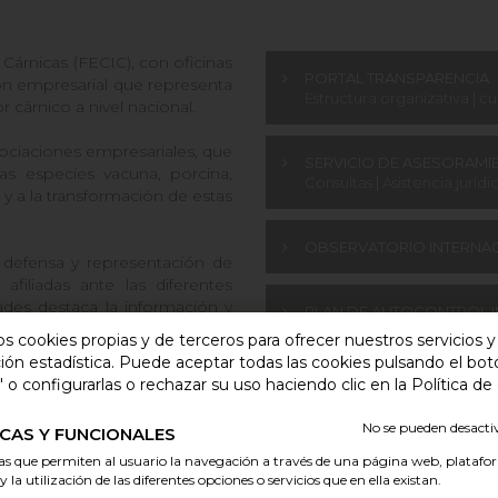
Cárnicas (FECIC), con oficinas
PORTAL TRANSPARENCIA
ión empresarial que representa
Estructura organizativa | c
 cárnico a nivel nacional.
sociaciones empresariales, que
SERVICIO DE ASESORAMI
las especies vacuna, porcina,
Consultas | Asistencia jurídi
y a la transformación de estas
OBSERVATORIO INTERNAC
 defensa y representación de
filiadas ante las diferentes
ades destaca la información y
PLAN DE AUTOCONTROL I
os cookies propias y de terceros para ofrecer nuestros servicios 
ión estadística. Puede aceptar todas las cookies pulsando el bot
 o configurarlas o rechazar su uso haciendo clic en la Política de
No se pueden desact
CAS Y FUNCIONALES
as que permiten al usuario la navegación a través de una página web, platafo
y la utilización de las diferentes opciones o servicios que en ella existan.