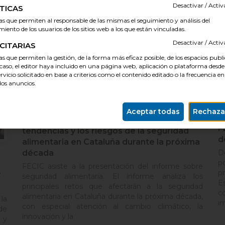
Desactivar / Act
TICAS
as que permiten al responsable de las mismas el seguimiento y análisis del
ento de los usuarios de los sitios web a los que están vinculadas.
Desactivar / Act
CITARIAS
s que permiten la gestión, de la forma más eficaz posible, de los espacios publi
 caso, el editor haya incluido en una página web, aplicación o plataforma desde
ervicio solicitado en base a criterios como el contenido editado o la frecuencia en
os anuncios.
Aceptar todas
Rechaza
Salut presenta un informe sobre las
F
tendencias y los riesgos de la seguridad
d
alimentaria en Cataluña durante la próxima
década
D
p
FECIC asiste a la presentación del informe sobre
p
r
seguridad alimentaria. El informe analiza los
E
principales retos que afectarán a la seguridad
c
alimentaria en Cataluña durante la próxima década,
la
i
con especial atención al cambio climático, la
de
innovación y la
 y