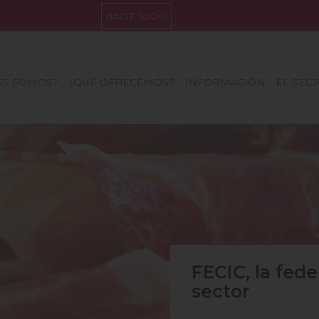
HAZTE SOCIO
ES SOMOS?
¿QUÉ OFRECEMOS?
INFORMACIÓN
EL SEC
FECIC, la fede
Conoce los da
Nuestros serv
sector
Los medios h
mano
necesidades
FECIC se adhi
Mundial de l