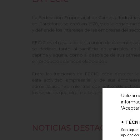
La Federación Empresarial de Carnes e Industrias 
en Barcelona, se creó en 1978, y es la organizac
y defiende los intereses de las empresas del sector
FECIC es el resultado de la unión de diferentes a
se dedican tanto al sacrificio de animales de 
caprina y equina, como al despiece de sus carnes 
en productos cárnicos elaborados.
Entre las funciones de FECIC, cabe destacar la
esta actividad empresarial y de sus empresas a
administraciones, mientras que entre sus activid
los servicios que ofrece a las empresas cárnicas.
Utilizam
informac
"Aceptar"
+
TÉCNI
NOTICIAS DESTACADAS
Son aquell
aplicación 