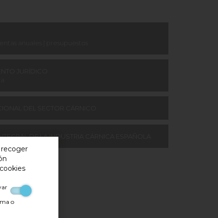
uentas anuales | presupuestos
ENTO JURÍDICO
ca
IONAL DEL SECTOR CÁRNICO
NTEGRAL DE LA INDUSTRIA CÁRNICA ESPAÑOLA
y recoger
ón
 cookies
ivar
rma o