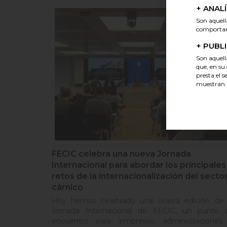
+
ANALÍ
Son aquell
comportami
+
PUBLI
Son aquella
que, en su
presta el s
muestran l
FECIC celebra una nueva Jornada
Internacional para abordar los principales
retos de la internacionalización del secto
cárnico
Hoy hemos celebrado una nueva edición de 
Jornada Internacional de FECIC, un punto 
encuentro para empresas, administraciones