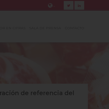
TOR EN CIFRAS
SALA DE PRENSA
CONTACTO
ración de referencia del
tos del sector de primera
icios se adaptan a tus
ablan de nosotros
ere a Catalunya, Regió
a Gastronomia 2025